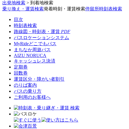
出発地検索
>
到着地検索
乗り換え・運賃検索
発着時刻・運賃検索
停留所時刻表検索
目次
時刻表検索
路線図・時刻表・運賃
PDF
バスロケーションシステム
MyRideどこでもバス
まちなか周遊バス
AIZU NORUCA
キャッシュレス決済
定期券
回数券
運賃区分・障がい者割引
のりば案内
バスの乗り方
ご利用のお客様へ