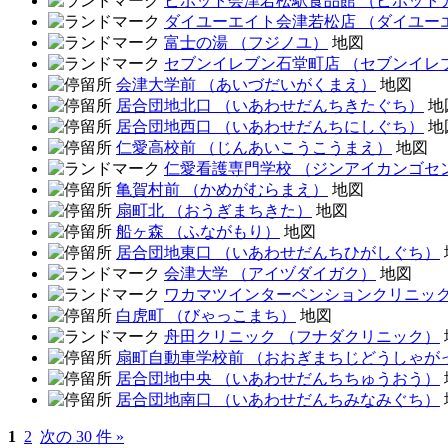
ピボット会津若松駅食品館
（ピボット
ダイユーエイト会津若松店
（ダイユー
富士の湯
（フジノユ）
地図
セブンイレブン石堂町店
（セブンイレ
会津大学前
（あいづだいがくまえ）
地図
居合団地北口
（いあわせだんちきたぐち）
地
居合団地西口
（いあわせだんちにしぐち）
地
仁愛高校前
（じんあいこうこうまえ）
地図
仁愛看護専門学校
（ジンアイカンゴセ
亀賀村前
（かめがむらまえ）
地図
扇町北
（おうぎまちきた）
地図
船ヶ森
（ふながもり）
地図
居合団地東口
（いあわせだんちひがしぐち）
会津大学
（アイヅダイガク）
地図
ワカマツインターベンションクリニッ
白虎町
（びゃっこまち）
地図
舟田クリニック
（フナダクリニック）
扇町自動車学校前
（おおぎまちじどうしゃが
居合団地中央
（いあわせだんちちゅうおう）
居合団地南口
（いあわせだんちみなみぐち）
1
2
次の 30 件 »