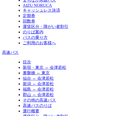
まちなか周遊バス
AIZU NORUCA
キャッシュレス決済
定期券
回数券
運賃区分・障がい者割引
のりば案内
バスの乗り方
ご利用のお客様へ
高速バス
目次
新宿・東京 ⇔ 会津若松
裏磐梯 ⇔ 東京
仙台 ⇔ 会津若松
新潟 ⇔ 会津若松
福島 ⇔ 会津若松
郡山 ⇔ 会津若松
その他の高速バス
高速バスのりば
運行概要