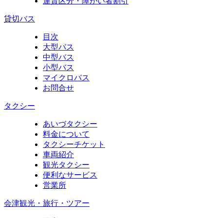
運賃区分・障がい者割引
貸切バス
目次
大型バス
中型バス
小型バス
マイクロバス
お問合せ
タクシー
あいづタクシー
料金について
タクシーチケット
車両紹介
観光タクシー
便利なサービス
営業所
会津観光・旅行・ツアー