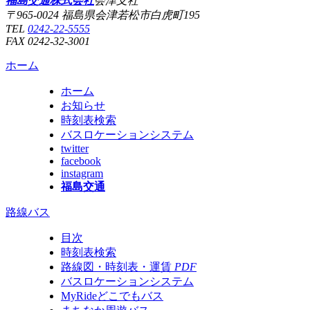
福島交通株式会社
会津支社
〒965-0024 福島県会津若松市白虎町195
TEL
0242-22-5555
FAX 0242-32-3001
ホーム
ホーム
お知らせ
時刻表検索
バスロケーションシステム
twitter
facebook
instagram
福島交通
路線バス
目次
時刻表検索
路線図・時刻表・運賃
PDF
バスロケーションシステム
MyRideどこでもバス