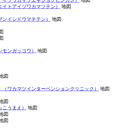
アイヅワカマツエキショクヒンカン）
地図
エイトアイヅワカマツテン）
地図
ブンイシドウマチテン）
地図
図
図
ンモンガッコウ）
地図
地図
ク
（ワカマツインターベンションクリニック）
地図
地図
っこうまえ）
地図
地図
地図