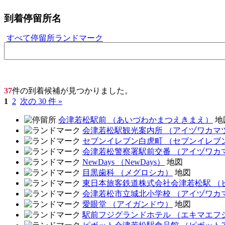
到着
停留所名
すべて
停留所
ランドマーク
37
件の到着候補が見つかりました。
1
2
次の 30 件 »
会津若松駅前
（あいづわかまつえきまえ）
地
会津若松駅観光案内所
（アイヅワカマ
セブンイレブン白虎町
（セブンイレブ
会津若松警察署駅前交番
（アイヅワカ
NewDays
（NewDays）
地図
目黒歯科
（メグロシカ）
地図
東日本旅客鉄道株式会社会津若松駅
（
会津若松市立城北小学校
（アイヅワカ
愛眼堂
（アイガンドウ）
地図
駅前フジグランドホテル
（エキマエフ