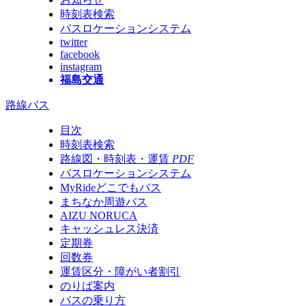
時刻表検索
バスロケーションシステム
twitter
facebook
instagram
福島交通
路線バス
目次
時刻表検索
路線図・時刻表・運賃
PDF
バスロケーションシステム
MyRideどこでもバス
まちなか周遊バス
AIZU NORUCA
キャッシュレス決済
定期券
回数券
運賃区分・障がい者割引
のりば案内
バスの乗り方