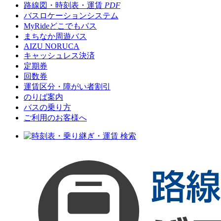
路線図・時刻表・運賃
PDF
バスロケーションシステム
MyRideどこでもバス
まちなか周遊バス
AIZU NORUCA
キャッシュレス決済
定期券
回数券
運賃区分・障がい者割引
のりば案内
バスの乗り方
ご利用のお客様へ