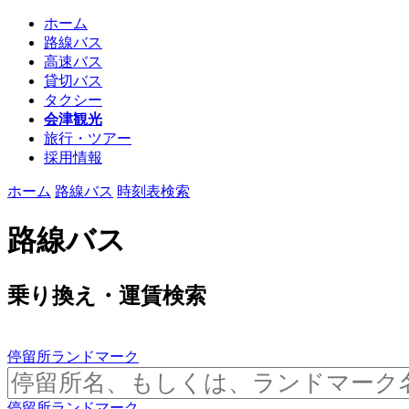
ホーム
路線バス
高速バス
貸切バス
タクシー
会津観光
旅行・ツアー
採用情報
ホーム
路線バス
時刻表検索
路線バス
乗り換え・運賃検索
停留所
ランドマーク
停留所
ランドマーク