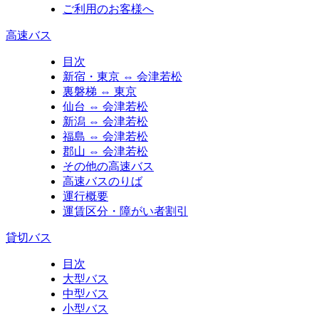
ご利用のお客様へ
高速バス
目次
新宿・東京 ⇔ 会津若松
裏磐梯 ⇔ 東京
仙台 ⇔ 会津若松
新潟 ⇔ 会津若松
福島 ⇔ 会津若松
郡山 ⇔ 会津若松
その他の高速バス
高速バスのりば
運行概要
運賃区分・障がい者割引
貸切バス
目次
大型バス
中型バス
小型バス